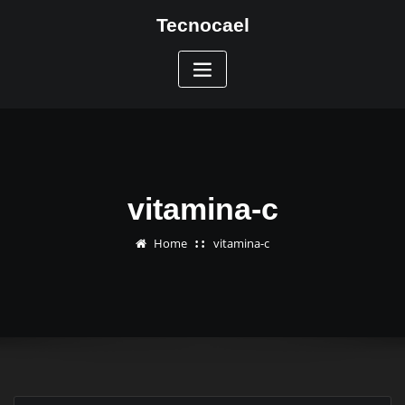
Skip
Tecnocael
to
content
vitamina-c
Home
vitamina-c