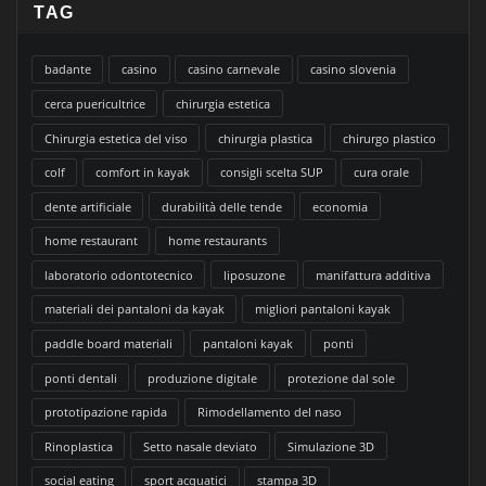
TAG
badante
casino
casino carnevale
casino slovenia
cerca puericultrice
chirurgia estetica
Chirurgia estetica del viso
chirurgia plastica
chirurgo plastico
colf
comfort in kayak
consigli scelta SUP
cura orale
dente artificiale
durabilità delle tende
economia
home restaurant
home restaurants
laboratorio odontotecnico
liposuzone
manifattura additiva
materiali dei pantaloni da kayak
migliori pantaloni kayak
paddle board materiali
pantaloni kayak
ponti
ponti dentali
produzione digitale
protezione dal sole
prototipazione rapida
Rimodellamento del naso
Rinoplastica
Setto nasale deviato
Simulazione 3D
social eating
sport acquatici
stampa 3D