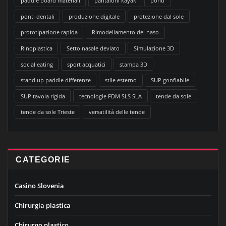
paddle board materiali
pantaloni kayak
ponti
ponti dentali
produzione digitale
protezione dal sole
prototipazione rapida
Rimodellamento del naso
Rinoplastica
Setto nasale deviato
Simulazione 3D
social eating
sport acquatici
stampa 3D
stand up paddle differenze
stile esterno
SUP gonfiabile
SUP tavola rigida
tecnologie FDM SLS SLA
tende da sole
tende da sole Trieste
versatilità delle tende
CATEGORIE
Casino Slovenia
Chirurgia plastica
Chirurgo plastico