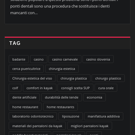
ponti dentali sono una procedura che sostituisce i denti
mancanti con…
TAG
badante
casino
casino carnevale
casino slovenia
cerca puericultrice
chirurgia estetica
Chirurgia estetica del viso
chirurgia plastica
chirurgo plastico
colf
comfort in kayak
consigli scelta SUP
cura orale
dente artificiale
durabilità delle tende
economia
home restaurant
home restaurants
laboratorio odontotecnico
liposuzone
manifattura additiva
materiali dei pantaloni da kayak
migliori pantaloni kayak