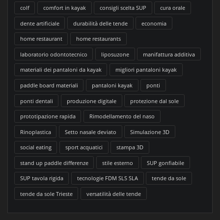
colf
comfort in kayak
consigli scelta SUP
cura orale
dente artificiale
durabilità delle tende
economia
home restaurant
home restaurants
laboratorio odontotecnico
liposuzone
manifattura additiva
materiali dei pantaloni da kayak
migliori pantaloni kayak
paddle board materiali
pantaloni kayak
ponti
ponti dentali
produzione digitale
protezione dal sole
prototipazione rapida
Rimodellamento del naso
Rinoplastica
Setto nasale deviato
Simulazione 3D
social eating
sport acquatici
stampa 3D
stand up paddle differenze
stile esterno
SUP gonfiabile
SUP tavola rigida
tecnologie FDM SLS SLA
tende da sole
tende da sole Trieste
versatilità delle tende