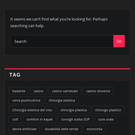
It seems we can’t find what you’re looking for. Perhaps
searching can help.
Go
TAG
badante
casino
casino carnevale
casino slovenia
cerca puericultrice
chirurgia estetica
Chirurgia estetica del viso
chirurgia plastica
chirurgo plastico
colf
comfort in kayak
consigli scelta SUP
cura orale
dente artificiale
durabilità delle tende
economia