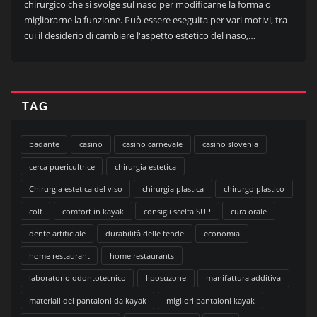
chirurgico che si svolge sul naso per modificarne la forma o
migliorarne la funzione. Può essere eseguita per vari motivi, tra
cui il desiderio di cambiare l'aspetto estetico del naso,…
TAG
badante
casino
casino carnevale
casino slovenia
cerca puericultrice
chirurgia estetica
Chirurgia estetica del viso
chirurgia plastica
chirurgo plastico
colf
comfort in kayak
consigli scelta SUP
cura orale
dente artificiale
durabilità delle tende
economia
home restaurant
home restaurants
laboratorio odontotecnico
liposuzone
manifattura additiva
materiali dei pantaloni da kayak
migliori pantaloni kayak