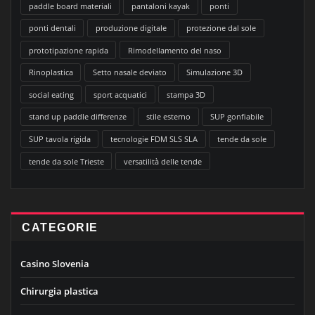
paddle board materiali
pantaloni kayak
ponti
ponti dentali
produzione digitale
protezione dal sole
prototipazione rapida
Rimodellamento del naso
Rinoplastica
Setto nasale deviato
Simulazione 3D
social eating
sport acquatici
stampa 3D
stand up paddle differenze
stile esterno
SUP gonfiabile
SUP tavola rigida
tecnologie FDM SLS SLA
tende da sole
tende da sole Trieste
versatilità delle tende
CATEGORIE
Casino Slovenia
Chirurgia plastica