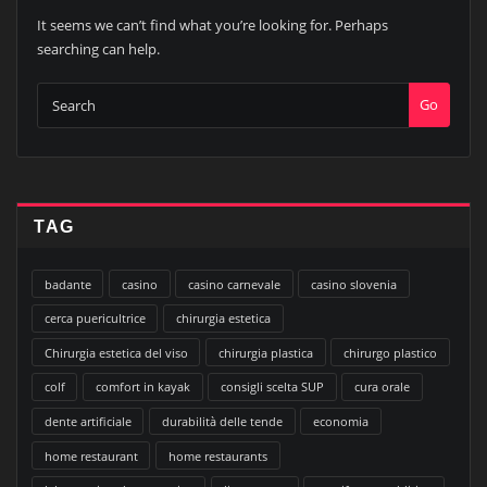
It seems we can’t find what you’re looking for. Perhaps
searching can help.
Go
TAG
badante
casino
casino carnevale
casino slovenia
cerca puericultrice
chirurgia estetica
Chirurgia estetica del viso
chirurgia plastica
chirurgo plastico
colf
comfort in kayak
consigli scelta SUP
cura orale
dente artificiale
durabilità delle tende
economia
home restaurant
home restaurants