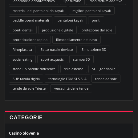
laboratorio odontotecnico
liposuzone
manifattura additiva
materiali dei pantaloni da kayak
migliori pantaloni kayak
paddle board materiali
pantaloni kayak
ponti
ponti dentali
produzione digitale
protezione dal sole
prototipazione rapida
Rimodellamento del naso
Rinoplastica
Setto nasale deviato
Simulazione 3D
social eating
sport acquatici
stampa 3D
stand up paddle differenze
stile esterno
SUP gonfiabile
SUP tavola rigida
tecnologie FDM SLS SLA
tende da sole
tende da sole Trieste
versatilità delle tende
CATEGORIE
Casino Slovenia