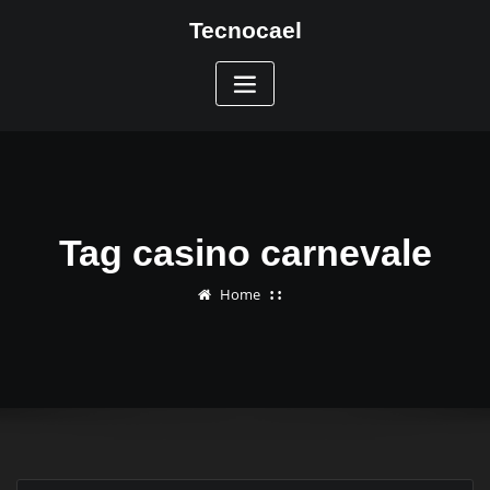
Skip
Tecnocael
to
content
Tag casino carnevale
Home