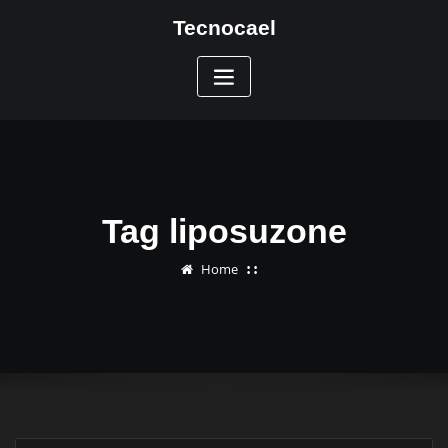
Skip
Tecnocael
to
content
Tag liposuzone
Home