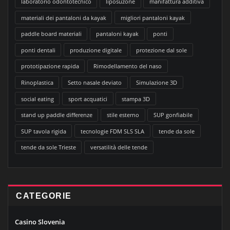
laboratorio odontotecnico
liposuzone
manifattura additiva
materiali dei pantaloni da kayak
migliori pantaloni kayak
paddle board materiali
pantaloni kayak
ponti
ponti dentali
produzione digitale
protezione dal sole
prototipazione rapida
Rimodellamento del naso
Rinoplastica
Setto nasale deviato
Simulazione 3D
social eating
sport acquatici
stampa 3D
stand up paddle differenze
stile esterno
SUP gonfiabile
SUP tavola rigida
tecnologie FDM SLS SLA
tende da sole
tende da sole Trieste
versatilità delle tende
CATEGORIE
Casino Slovenia