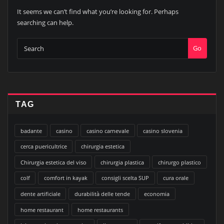
It seems we can’t find what you’re looking for. Perhaps
searching can help.
Go
TAG
badante
casino
casino carnevale
casino slovenia
cerca puericultrice
chirurgia estetica
Chirurgia estetica del viso
chirurgia plastica
chirurgo plastico
colf
comfort in kayak
consigli scelta SUP
cura orale
dente artificiale
durabilità delle tende
economia
home restaurant
home restaurants