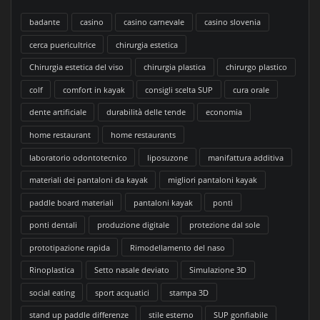
badante
casino
casino carnevale
casino slovenia
cerca puericultrice
chirurgia estetica
Chirurgia estetica del viso
chirurgia plastica
chirurgo plastico
colf
comfort in kayak
consigli scelta SUP
cura orale
dente artificiale
durabilità delle tende
economia
home restaurant
home restaurants
laboratorio odontotecnico
liposuzone
manifattura additiva
materiali dei pantaloni da kayak
migliori pantaloni kayak
paddle board materiali
pantaloni kayak
ponti
ponti dentali
produzione digitale
protezione dal sole
prototipazione rapida
Rimodellamento del naso
Rinoplastica
Setto nasale deviato
Simulazione 3D
social eating
sport acquatici
stampa 3D
stand up paddle differenze
stile esterno
SUP gonfiabile