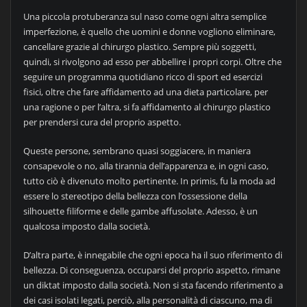
Una piccola protuberanza sul naso come ogni altra semplice
imperfezione, è quello che uomini e donne vogliono eliminare,
cancellare grazie al chirurgo plastico. Sempre più soggetti,
quindi, si rivolgono ad esso per abbellire i propri corpi. Oltre che
seguire un programma quotidiano ricco di sport ed esercizi
fisici, oltre che fare affidamento ad una dieta particolare, per
una ragione o per l’altra, si fa affidamento al chirurgo plastico
per prendersi cura del proprio aspetto.
Queste persone, sembrano quasi soggiacere, in maniera
consapevole o no, alla tirannia dell’apparenza e, in ogni caso,
tutto ciò è divenuto molto pertinente. In primis, fu la moda ad
essere lo stereotipo della bellezza con l’ossessione della
silhouette filiforme e delle gambe affusolate. Adesso, è un
qualcosa imposto dalla società.
D’altra parte, è innegabile che ogni epoca ha il suo riferimento di
bellezza. Di conseguenza, occuparsi del proprio aspetto, rimane
un diktat imposto dalla società. Non si sta facendo riferimento a
dei casi isolati legati, perciò, alla personalità di ciascuno, ma di