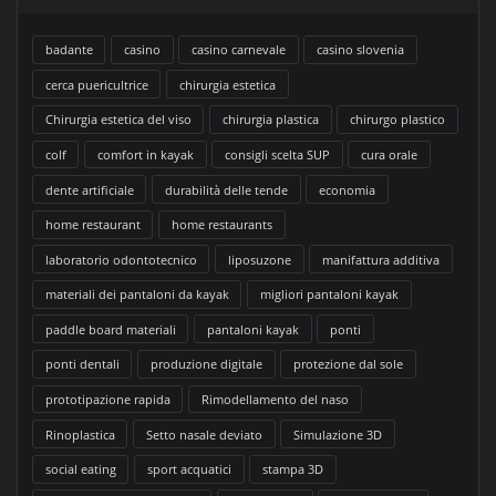
badante
casino
casino carnevale
casino slovenia
cerca puericultrice
chirurgia estetica
Chirurgia estetica del viso
chirurgia plastica
chirurgo plastico
colf
comfort in kayak
consigli scelta SUP
cura orale
dente artificiale
durabilità delle tende
economia
home restaurant
home restaurants
laboratorio odontotecnico
liposuzone
manifattura additiva
materiali dei pantaloni da kayak
migliori pantaloni kayak
paddle board materiali
pantaloni kayak
ponti
ponti dentali
produzione digitale
protezione dal sole
prototipazione rapida
Rimodellamento del naso
Rinoplastica
Setto nasale deviato
Simulazione 3D
social eating
sport acquatici
stampa 3D