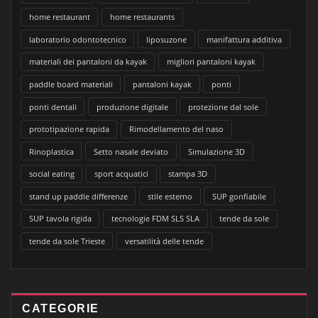
home restaurant
home restaurants
laboratorio odontotecnico
liposuzone
manifattura additiva
materiali dei pantaloni da kayak
migliori pantaloni kayak
paddle board materiali
pantaloni kayak
ponti
ponti dentali
produzione digitale
protezione dal sole
prototipazione rapida
Rimodellamento del naso
Rinoplastica
Setto nasale deviato
Simulazione 3D
social eating
sport acquatici
stampa 3D
stand up paddle differenze
stile esterno
SUP gonfiabile
SUP tavola rigida
tecnologie FDM SLS SLA
tende da sole
tende da sole Trieste
versatilità delle tende
CATEGORIE