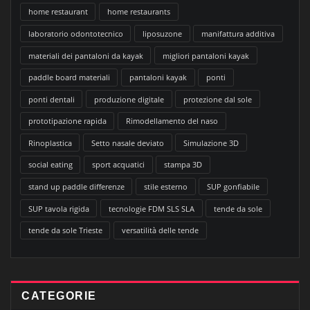
home restaurant
home restaurants
laboratorio odontotecnico
liposuzone
manifattura additiva
materiali dei pantaloni da kayak
migliori pantaloni kayak
paddle board materiali
pantaloni kayak
ponti
ponti dentali
produzione digitale
protezione dal sole
prototipazione rapida
Rimodellamento del naso
Rinoplastica
Setto nasale deviato
Simulazione 3D
social eating
sport acquatici
stampa 3D
stand up paddle differenze
stile esterno
SUP gonfiabile
SUP tavola rigida
tecnologie FDM SLS SLA
tende da sole
tende da sole Trieste
versatilità delle tende
CATEGORIE