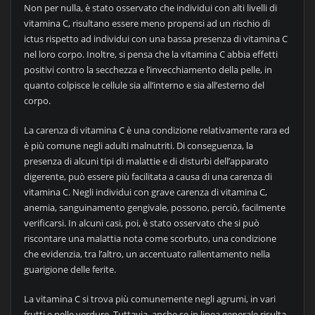
Non per nulla, è stato osservato che individui con alti livelli di
vitamina C, risultano essere meno propensi ad un rischio di
ictus rispetto ad individui con una bassa presenza di vitamina C
nel loro corpo. Inoltre, si pensa che la vitamina C abbia effetti
positivi contro la secchezza e l’invecchiamento della pelle, in
quanto colpisce le cellule sia all’interno e sia all’esterno del
corpo.
La carenza di vitamina C è una condizione relativamente rara ed
è più comune negli adulti malnutriti. Di conseguenza, la
presenza di alcuni tipi di malattie e di disturbi dell’apparato
digerente, può essere più facilitata a causa di una carenza di
vitamina C. Negli individui con grave carenza di vitamina C,
anemia, sanguinamento gengivale, possono, perciò, facilmente
verificarsi. In alcuni casi, poi, è stato osservato che si può
riscontare una malattia nota come scorbuto, una condizione
che evidenzia, tra l’altro, un accentuato rallentamento nella
guarigione delle ferite.
La vitamina C si trova più comunemente negli agrumi, in vari
frutti e nelle verdure. Tuttavia, anche se in linea generale risulta