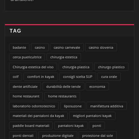
TAG
badante
casino
casino carnevale
casino slovenia
cerca puericultrice
chirurgia estetica
Chirurgia estetica del viso
chirurgia plastica
chirurgo plastico
colf
comfort in kayak
consigli scelta SUP
cura orale
dente artificiale
durabilità delle tende
economia
home restaurant
home restaurants
laboratorio odontotecnico
liposuzone
manifattura additiva
materiali dei pantaloni da kayak
migliori pantaloni kayak
paddle board materiali
pantaloni kayak
ponti
ponti dentali
produzione digitale
protezione dal sole