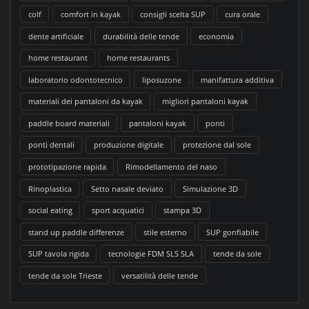
colf
comfort in kayak
consigli scelta SUP
cura orale
dente artificiale
durabilità delle tende
economia
home restaurant
home restaurants
laboratorio odontotecnico
liposuzone
manifattura additiva
materiali dei pantaloni da kayak
migliori pantaloni kayak
paddle board materiali
pantaloni kayak
ponti
ponti dentali
produzione digitale
protezione dal sole
prototipazione rapida
Rimodellamento del naso
Rinoplastica
Setto nasale deviato
Simulazione 3D
social eating
sport acquatici
stampa 3D
stand up paddle differenze
stile esterno
SUP gonfiabile
SUP tavola rigida
tecnologie FDM SLS SLA
tende da sole
tende da sole Trieste
versatilità delle tende